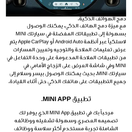
دمج الهواتف الذكية.
مع ميزة دمج الهاتف الذكي، يمكنك الوصول
بسهولة إلى تطبيقاتك المفضلة في سيارتك MINI
لاسلكياً عبر أنظمة Android Auto أو Apple CarPlay يتم
عرض تعليمات الملاحة والتوجيه وتعيين المسارات
من تطبيقات الملاحة المدعومة على وحدة التفاعل في
MINI وفي شاشة العرض على الزجاج الأمامي في
سيارتك MINI، بحيث يمكنك الوصول بيسر وسلام إلى
جميع التطبيقات على هاتفك الذكي حتى أثناء القيادة.
تطبيق MINI APP.
مرحباً بك في تطبيق MINI App الذي يوفر لك
تصميمه العصري وسهولة تشغيله ووظائفه
الشاملة تجربة مستخدم أكثر سلاسة ووظائف