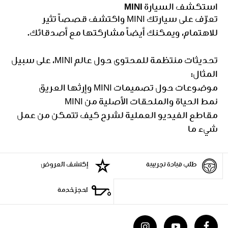
استكشف السيارة MINI
تعرّف على سيارتك MINI واكتشف قصصاً تثير
للاهتمام، ويمكنك أيضاً مشاركتها مع أصدقائك.
تحديثات منتظمة للمحتوى حول عالم MINI، على سبيل
المثال:
موضوعات حول تصميمات MINI وإرثها العريق
نمط الحياة والملحقات الأصلية من MINI
مقاطع الفيديو العملية لشرح كيف تتمكن من عمل
شيء ما
طلب قيادة تجريبية
إكتشف العروض
احجز خدمة