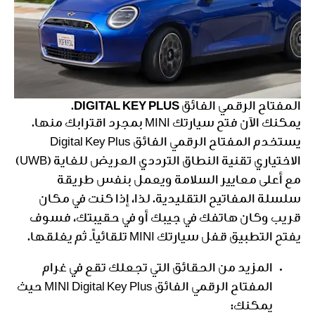
المفتاح الرقمي الفائق DIGITAL KEY PLUS.
يمكنك الآن فتح سيارتك MINI بمجرد اقترابك منها.
يستخدم المفتاح الرقمي الفائق Digital Key Plus
الاختياري تقنية النطاق الترددي العريض للغاية (UWB)
مع أعلى معايير السلامة ويعمل بنفس طريقة
سلسلة المفاتيح التقليدية. لذا، إذا كنت في مكان
قريب وكان هاتفك في جيبك أو في حقيبتك، فسوف
يفتح التطبيق قفل سيارتك MINI تلقائياًـ ثم يغلقها.
المزيد من الحقائق التي تجعلك تقع في غرام
المفتاح الرقمي الفائق MINI Digital Key Plus حيث
يمكنك: