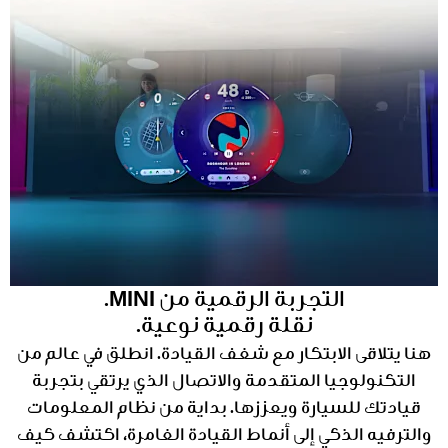
التجربة الرقمية من MINI.
نقلة رقمية نوعية.
هنا يتلاقى الابتكار مع شغف القيادة. انطلق في عالم من
التكنولوجيا المتقدمة والاتصال الذي يرتقي بتجربة
قيادتك للسيارة ويعززها. بداية من نظام المعلومات
والترفيه الذكي إلى أنماط القيادة الغامرة، اكتشف كيف